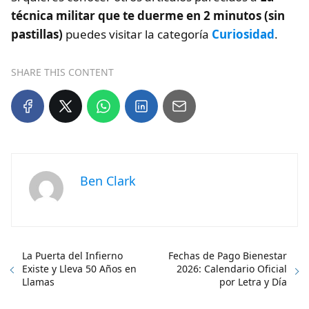
técnica militar que te duerme en 2 minutos (sin
pastillas)
puedes visitar la categoría
Curiosidad
.
SHARE THIS CONTENT
Ben Clark
La Puerta del Infierno
Fechas de Pago Bienestar
Existe y Lleva 50 Años en
2026: Calendario Oficial
Llamas
por Letra y Día