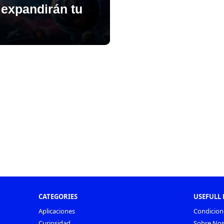
expandirán tu
CATEGORIES
USEFULL 
Aplicaciones
Condicion
Curiosidad
Sobre Nos