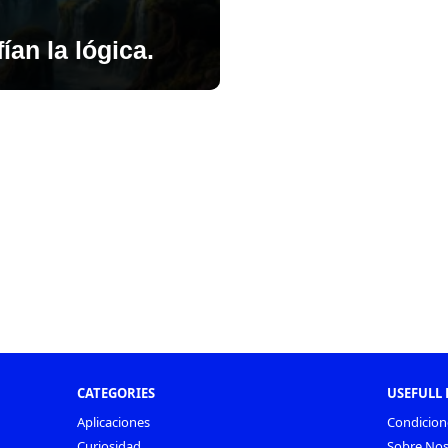
ían la lógica.
CATEGORIES
USEFULL 
Aplicaciones
Condicion
Curiosidad
Sobre Nos