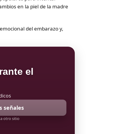
cambios en la piel de la madre
a emocional del embarazo y,
rante el
dicos
s señales
a otro sitio