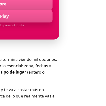
ore
Play
o para outro site
e termina viendo mil opciones,
 lo esencial: zona, fechas y
:
tipo de lugar
(entero o
 y te va a costar más en
erca de lo que realmente vas a