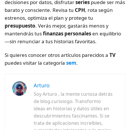
decisiones por datos, disfrutar
series
puede ser más
barato y consciente. Revisa tu
CPH
, rota según
estrenos, optimiza el plan y protege tu
presupuesto
. Verás mejor, gastarás menos y
mantendrás tus
finanzas personales
en equilibrio
—sin renunciar a tus historias favoritas.
Si quieres conocer otros artículos parecidos a
TV
puedes visitar la categoría
sem
.
Arturo
Soy Arturo , la mente curiosa detrás
de blog.curioiogo. Transformo
ideas en historias y datos útiles en
descubrimientos fascinantes. Si se
trata de aplicaciones increíbles,