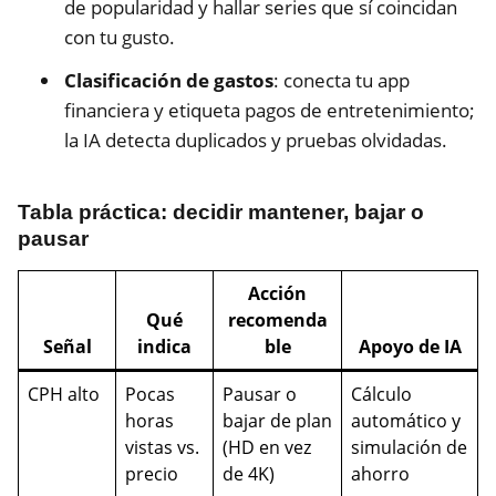
de popularidad y hallar series que sí coincidan
con tu gusto.
Clasificación de gastos
: conecta tu app
financiera y etiqueta pagos de entretenimiento;
la IA detecta duplicados y pruebas olvidadas.
Tabla práctica: decidir mantener, bajar o
pausar
Acción
Qué
recomenda
Señal
indica
ble
Apoyo de IA
CPH alto
Pocas
Pausar o
Cálculo
horas
bajar de plan
automático y
vistas vs.
(HD en vez
simulación de
precio
de 4K)
ahorro