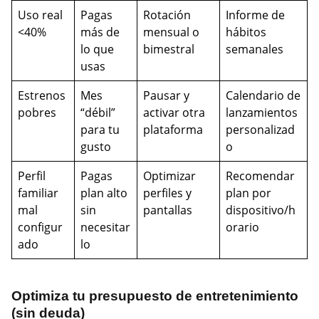
Uso real
Pagas
Rotación
Informe de
<40%
más de
mensual o
hábitos
lo que
bimestral
semanales
usas
Estrenos
Mes
Pausar y
Calendario de
pobres
“débil”
activar otra
lanzamientos
para tu
plataforma
personalizad
gusto
o
Perfil
Pagas
Optimizar
Recomendar
familiar
plan alto
perfiles y
plan por
mal
sin
pantallas
dispositivo/h
configur
necesitar
orario
ado
lo
Optimiza tu presupuesto de entretenimiento
(sin deuda)