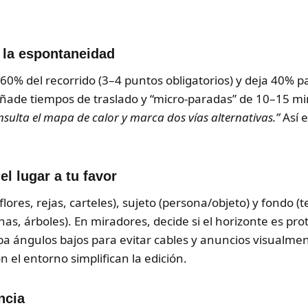
 la espontaneidad
 60% del recorrido (3–4 puntos obligatorios) y deja 40% pa
. Añade tiempos de traslado y “micro-paradas” de 10–15 m
nsulta el mapa de calor y marca dos vías alternativas.”
Así e
l lugar a tu favor
lores, rejas, carteles), sujeto (persona/objeto) y fondo (
s, árboles). En miradores, decide si el horizonte es prota
eba ángulos bajos para evitar cables y anuncios visualme
 el entorno simplifican la edición.
ncia