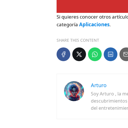
Si quieres conocer otros artícu
categoría
Aplicaciones
.
SHARE THIS CONTENT
Arturo
Soy Arturo , la m
descubrimientos f
del entretenimie