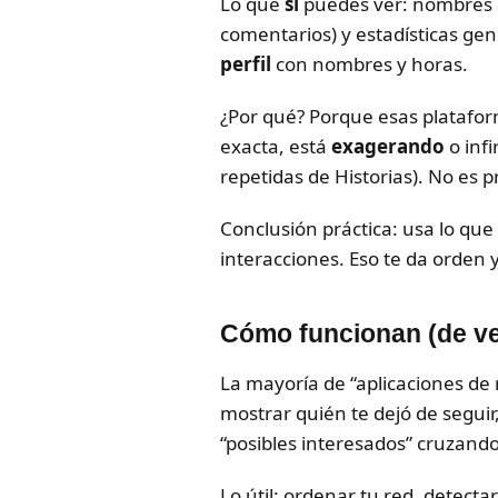
Lo que
sí
puedes ver: nombres 
comentarios) y estadísticas gen
perfil
con nombres y horas.
¿Por qué? Porque esas plataform
exacta, está
exagerando
o infi
repetidas de Historias). No es p
Conclusión práctica: usa lo qu
interacciones. Eso te da orden y
Cómo funcionan (de ver
La mayoría de “aplicaciones de 
mostrar quién te dejó de seguir
“posibles interesados” cruzando 
Lo útil: ordenar tu red, detect