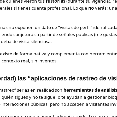
de quienes vieron tus
Historias
(durante su vigencia), rea
erales si tienes cuenta profesional. Lo que
no
verás: una 
as no exponen un dato de “visitas de perfil” identificada
riendo conjeturas a partir de señales públicas (me gusta
rueba de visita silenciosa.
e existe de forma nativa y complementa con herramienta
 contexto real, sin inventos.
dad) las “aplicaciones de rastreo de vis
rastreo” serias en realidad son
herramientas de análisi
, quién sigues y no te sigue, o te ayudan a gestionar b
interacciones públicas, pero no acceden a visitantes invi
ar patrones de engagement, y limpiar ruido. Lo que no pue