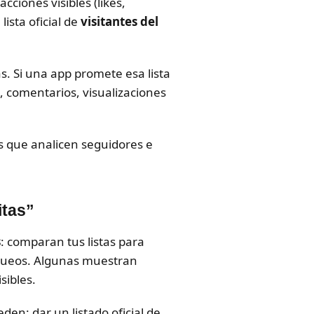
cciones visibles (likes,
lista oficial de
visitantes del
s. Si una app promete esa lista
s, comentarios, visualizaciones
s que analicen seguidores e
itas”
s
: comparan tus listas para
loqueos. Algunas muestran
sibles.
den: dar un listado oficial de