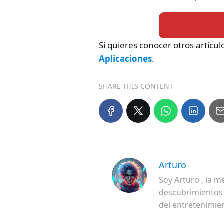
Si quieres conocer otros artícu
Aplicaciones
.
SHARE THIS CONTENT
Arturo
Soy Arturo , la m
descubrimientos f
del entretenimie