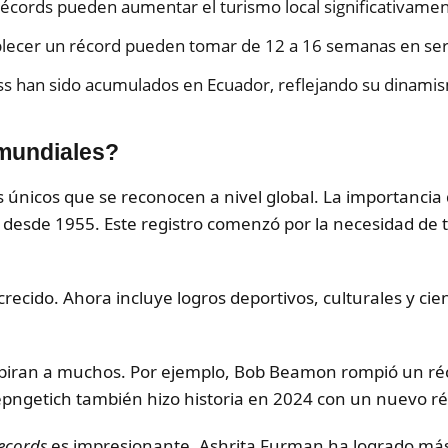
écords pueden aumentar el turismo local significativamen
ablecer un récord pueden tomar de 12 a 16 semanas en se
s han sido acumulados en Ecuador, reflejando su dinamis
mundiales?
 únicos que se reconocen a nivel global. La importancia 
desde 1955. Este registro comenzó por la necesidad de t
recido. Ahora incluye logros deportivos, culturales y cien
nspiran a muchos. Por ejemplo, Bob Beamon rompió un réc
epngetich también hizo historia en 2024 con un nuevo r
ecords
es impresionante. Ashrita Furman ha logrado más