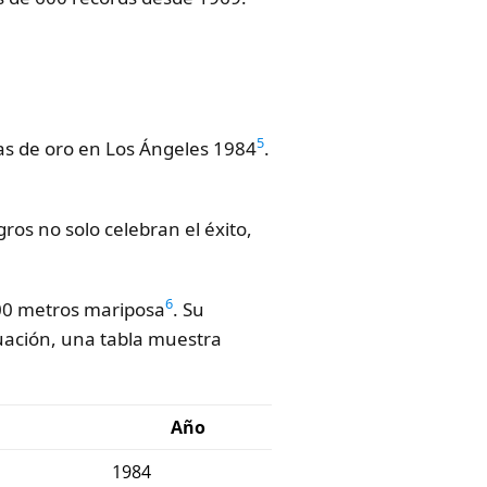
5
las de oro en Los Ángeles 1984
.
ogros no solo celebran el éxito,
6
100 metros mariposa
. Su
nuación, una tabla muestra
Año
1984