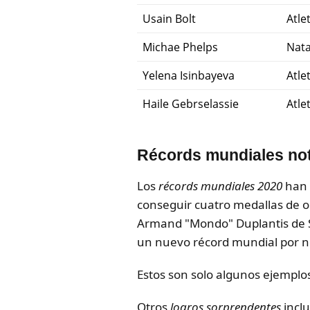
Usain Bolt
Atle
Michae Phelps
Nata
Yelena Isinbayeva
Atle
Haile Gebrselassie
Atle
Récords mundiales not
Los
récords mundiales 2020
han s
conseguir cuatro medallas de o
Armand "Mondo" Duplantis de Su
un nuevo récord mundial por 
Estos son solo algunos ejemplo
Otros
logros sorprendentes
inclu