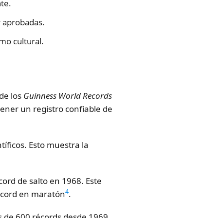
te.
r aprobadas.
mo cultural.
de los
Guinness World Records
ener un registro confiable de
tíficos. Esto muestra la
ord de salto en 1968. Este
4
écord en maratón
.
 de 600 récords desde 1969.