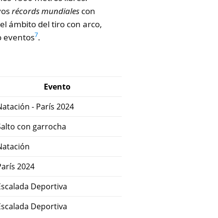
vos
récords mundiales
con
 el ámbito del tiro con arco,
7
o eventos
.
Evento
Natación - París 2024
Salto con garrocha
Natación
París 2024
Escalada Deportiva
Escalada Deportiva