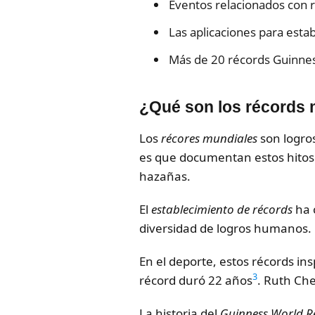
Eventos relacionados con r
Las aplicaciones para est
Más de 20 récords Guinnes
¿Qué son los récords 
Los
récores mundiales
son logros
es que documentan estos hitos 
hazañas.
El
establecimiento de récords
ha c
diversidad de logros humanos.
En el deporte, estos récords i
3
récord duró 22 años
. Ruth Ch
La historia del
Guinness World R