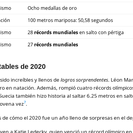
tismo
Ocho medallas de oro
ción
100 metros mariposa: 50,58 segundos
tismo
28
récords mundiales
en salto con pértiga
tismo
27
récords mundiales
ables de 2020
ido increíbles y llenos de
logros sorprendentes
. Léon Mar
ro en natación. Además, rompió cuatro récords olímpicos
ecia también hizo historia al saltar 6.25 metros en sal
7
novena vez
.
s de cómo el 2020 fue un año lleno de sorpresas en el de
yen a Katie Ledecky, quien venció un récord olímpico en 