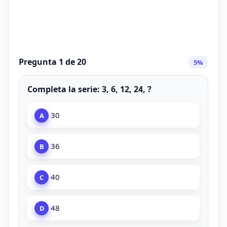
Pregunta 1 de 20
5%
Completa la serie: 3, 6, 12, 24, ?
30
A
36
B
40
C
48
D