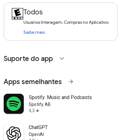
Todos
Usuários Interagem, Compras no Aplicativo
Saiba mais
Suporte do app
expand_more
Apps semelhantes
arrow_forward
Spotify: Music and Podcasts
Spotify AB
4,3
star
ChatGPT
OpenAI