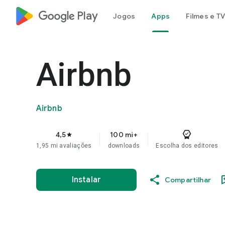
google_logo Play
Jogos
Apps
Filmes e TV
Airbnb
Airbnb
4,5
100 mi+
star
1,95 mi avaliações
downloads
Escolha dos editores
Instalar
Compartilhar