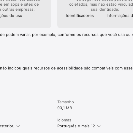
cê em apps e sites de
coletados, mas não estão vincula
ura, ela permanecerá ativa até o final do período. A renovação automáti
e outras empresas:
sua identidade:
atura atual não será reembolsada.

ções de uso
Identificado­res
Informações 
izada de um período de teste gratuito, se oferecido, será perdida ao adq
dade podem variar, por exemplo, conforme os recursos que você usa ou 
/www.apple.com/legal/internet-services/itunes/dev/stdeula/
não indicou quais recursos de acessibilidade são compatíveis com esse
Tamanho
90,1 MB
Idiomas
sterior.
Português e mais 12