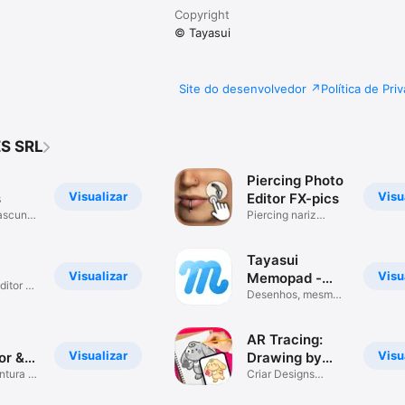
Copyright
© Tayasui
Site do desenvolvedor
Política de Pri
S SRL
Piercing Photo
Visualizar
Visu
s
Editor FX-pics
ascunho
Piercing nariz
orelha e corpo
Tayasui
Visualizar
Visu
Memopad -
ditor &
Notas
Desenhos, mesmos
e esboços
AR Tracing:
Visualizar
Visu
or &
Drawing by
ntura e
Tayasui
Criar Designs
Artísticos