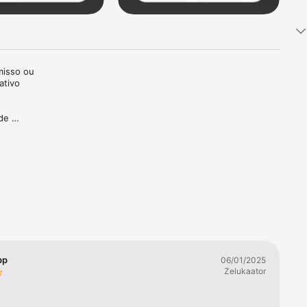
isso ou 
tivo 
de 
de!

âmera! 
os 
s de 
cê 
pp
06/01/2025
Zelukaator