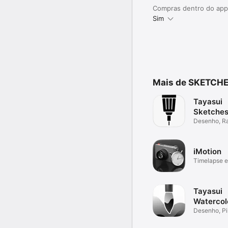
Compras dentro do app
Sim
Mais de SKETCHE
Tayasui
Sketche
Desenho, R
e Pintura
iMotion
Timelapse e
Stop motion
Tayasui
Watercol
Painting
Desenho, Pi
Aquarela