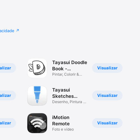
vacidade
Tayasui Doodle
alizar
Visualizar
Book -
Desenhos
Pintar, Colorir &
Escrever
Tayasui
alizar
Visualizar
Sketches
School
Desenho, Pintura e
Anotações
iMotion
alizar
Visualizar
Remote
Foto e vídeo