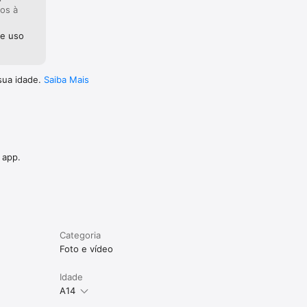
dos à
ca será 
de uso
uirir uma 
sua idade.
Saiba Mais
 app.
Categoria
Foto e vídeo
Idade
A14