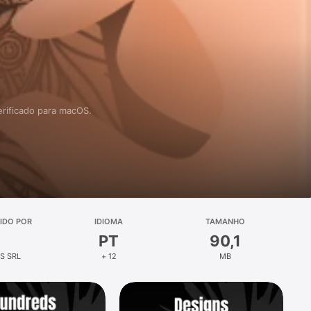
erificado para macOS.
IDO POR
IDIOMA
TAMANHO
PT
90,1
S SRL
+ 12
MB