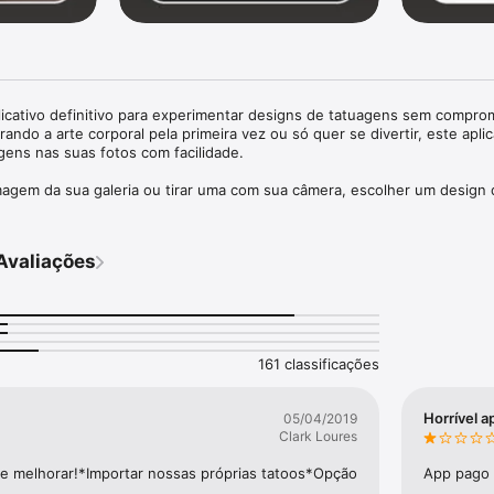
licativo definitivo para experimentar designs de tatuagens sem comprom
ando a arte corporal pela primeira vez ou só quer se divertir, este aplica
gens nas suas fotos com facilidade.

magem da sua galeria ou tirar uma com sua câmera, escolher um design 
m seu estilo, ajustar seu tamanho, posição e estilo, e então salvar e 
o. Surpreenda seus amigos com tatuagens realistas e solte sua criativida
Avaliações
 você pode agora experimentar tatuagens em tempo real usando sua c
s tatuagens em você ou nos outros, e até mesmo aplique designs em fot
e artístico. Quer criar uma tatuagem personalizada? Nosso gerador de 
 você a projetar tatuagens únicas e personalizadas em segundos.

 Artistas, onde você pode navegar e se inspirar em designs de tatuagen
161 classificações
de dragões intricados e padrões florais até ousados designs tribais, vo
ra todos os estilos.

Horrível a
05/04/2019
Clark Loures
 com Realidade Aumentada (AR) usando sua câmera.

 melhorar!*Importar nossas próprias tatoos*Opção 
App pago