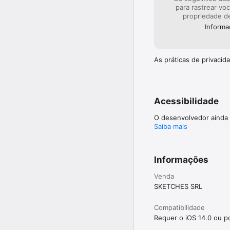
para rastrear vo
Ao cancelar uma assinat
propriedade d
desativada, mas a assin
Informa
Qualquer parte não util
assinatura.

As práticas de privaci
Termos de Uso: https:/
Acessibilidade
O desenvolvedor ainda 
Saiba mais
Informações
Venda
SKETCHES SRL
Compatibilidade
Requer o iOS 14.0 ou po