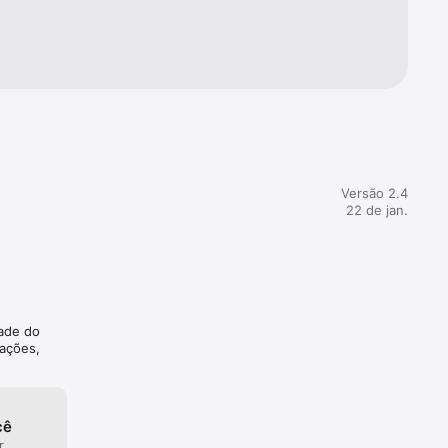
cê pode 
Versão 2.4
22 de jan.
tes:

dade do
 sua 
mações,
tica 
cê
al.

r