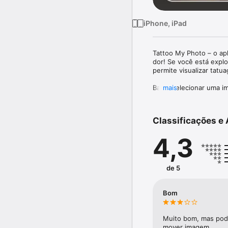
iPhone, iPad
Tattoo My Photo – o ap
dor! Se você está explor
permite visualizar tatua
Basta selecionar uma i
mais
tatuagem que combine co
compartilhar sua criaçã
Classificações e 
Com o novo recurso AR,
Explore a aparência da
4,3
existentes para um toqu
tatuagens com IA ajuda
Confira nossa Seção de
de 5
renomados artistas. Des
encontrará inspiração pa
Bom
Principais Recursos:

Experimente tatuagens
Muito bom, mas pode
mover imagem