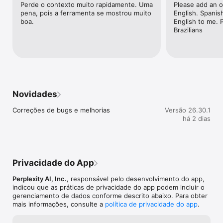
Perde o contexto muito rapidamente. Uma 
Please add an op
sua conta do iTunes após a confirmação. As assinaturas serão 
pena, pois a ferramenta se mostrou muito 
English. Spanish
renovadas automaticamente, a menos que sejam canceladas 
boa.
English to me. Pl
dentro de 24 horas antes do final do período atual. Você pode 
Brazilians
cancelar a qualquer momento acessando a seção "Gerenciar 
Assinatura" da sua conta. Para mais informações, consulte 
nossos Termos de Serviço e Política de Privacidade.

Termos de Serviço: https://www.perplexity.ai/tos

Política de Privacidade: https://www.perplexity.ai/privacy
Novidades
Correções de bugs e melhorias
Versão 26.30.1
há 2 dias
Privacidade do App
Perplexity AI, Inc.
, responsável pelo desenvolvimento do app,
indicou que as práticas de privacidade do app podem incluir o
gerenciamento de dados conforme descrito abaixo. Para obter
mais informações, consulte a
política de privacidade do app
.