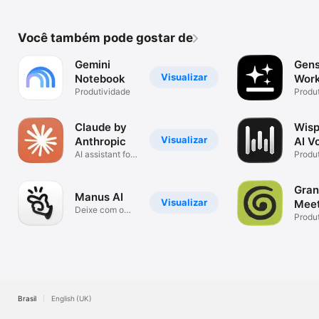
Você também pode gostar de
Gemini
Gens
Visualizar
Notebook
Wor
Produtividade
Produ
Claude by
Wisp
Visualizar
Anthropic
AI V
AI assistant for
Keyb
Produ
life & work
Gran
Manus AI
Visualizar
Meet
Deixe com o
Note
Produ
Manus
Brasil
English (UK)