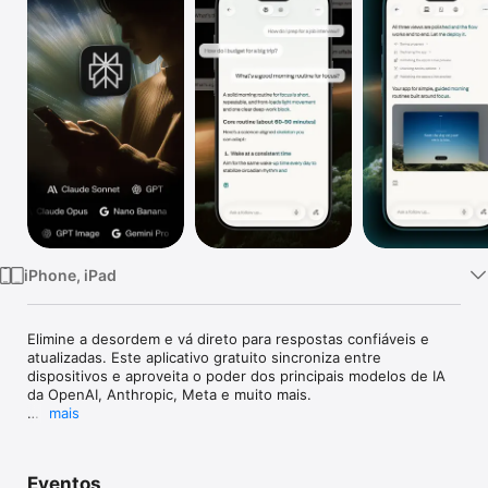
TV
iPhone, iPad
Elimine a desordem e vá direto para respostas confiáveis ​​e 
atualizadas. Este aplicativo gratuito sincroniza entre 
dispositivos e aproveita o poder dos principais modelos de IA 
da OpenAI, Anthropic, Meta e muito mais.

mais
Recursos:

· Perplexity Pro Search e Deep Research: Busca guiada por IA 
Eventos
para uma exploração mais profunda.
