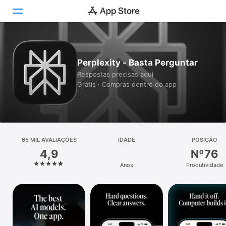
Hoje
Perplexity - Basta Perguntar
Jogos
Respostas precisas aqui
Grátis · Compras dentro do app
Apps
Arcade
Buscar
65 MIL AVALIAÇÕES
IDADE
POSIÇÃO
4,9
Nº76
Plataforma
Anos
Produtividade
iPhone
iPad
Mac
Watch