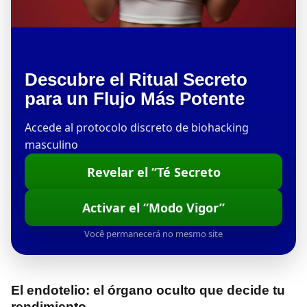
Descubre el Ritual Secreto
para un Flujo Más Potente
Accede al protocolo discreto de biohacking
masculino
Revelar el “Té Secreto
Activar el “Modo Vigor”
Você permanecerá no mesmo site
El endotelio: el órgano oculto que decide tu
rendimiento