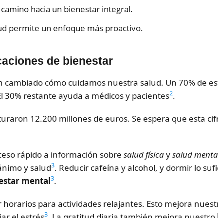
l camino hacia un bienestar integral.
lud permite un enfoque más proactivo.
icaciones de bienestar
 cambiado cómo cuidamos nuestra salud. Un 70% de est
2
 El 30% restante ayuda a médicos y pacientes
.
cturaron 12.200 millones de euros. Se espera que esta ci
ceso rápido a información sobre
salud física
y
salud menta
3
ánimo y salud
. Reducir cafeína y alcohol, y dormir lo su
3
estar mental
.
 horarios para actividades relajantes. Esto mejora nuest
3
ar el estrés
. La gratitud diaria también mejora nuestro