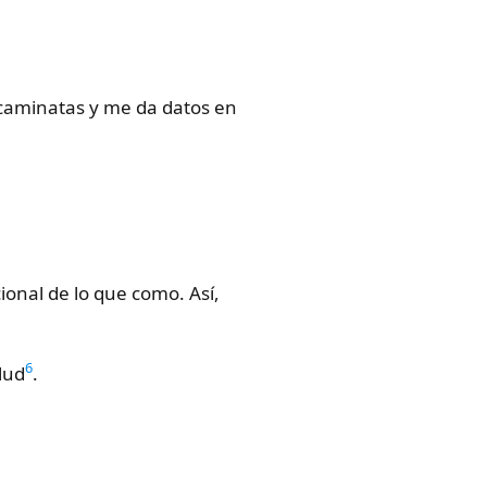
 caminatas y me da datos en
ional de lo que como. Así,
6
lud
.