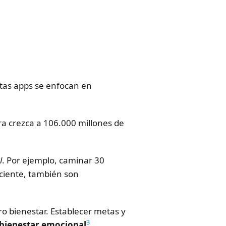
as apps se enfocan en
fra crezca a 106.000 millones de
l
. Por ejemplo, caminar 30
ficiente, también son
ro bienestar. Establecer metas y
3
bienestar emocional
.