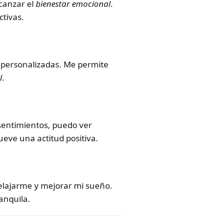
canzar el
bienestar emocional
.
tivas.
personalizadas. Me permite
l
.
 sentimientos, puedo ver
eve una actitud positiva.
elajarme y mejorar mi sueño.
anquila.