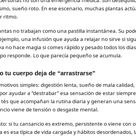
 personas no son una emergencia médica: son desequilib
ismo, sueño roto. En ese escenario, muchas plantas act
r ritmo.
antas no trabajan como una pastilla instantánea. Su pod
mplo, una infusión que ayuda a relajar no sirve si sigue
va no hace magia si comes rápido y pesado todos los días
erpo responde. Lo que parecía pequeño se acumula.
o tu cuerpo deja de “arrastrarse”
tivos simples: digestión lenta, sueño de mala calidad, e
por ayudar a “destrabar” esa sensación de estar siempr
y tés que acompañan la rutina diaria y generan una sens
cio viene de tensión o desgaste mental.
to: si tu cansancio es extremo, persistente o viene con 
iga es esa típica de vida cargada y hábitos desordenados,