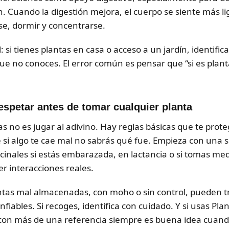
 Cuando la digestión mejora, el cuerpo se siente más lig
e, dormir y concentrarse.
l: si tienes plantas en casa o acceso a un jardín, identifi
ue no conoces. El error común es pensar que “si es plant
espetar antes de tomar cualquier planta
as no es jugar al adivino. Hay reglas básicas que te pr
ue si algo te cae mal no sabrás qué fue. Empieza con una s
icinales si estás embarazada, en lactancia o si tomas m
r interacciones reales.
ntas mal almacenadas, con moho o sin control, pueden t
iables. Si recoges, identifica con cuidado. Y si usas Pl
on más de una referencia siempre es buena idea cuando