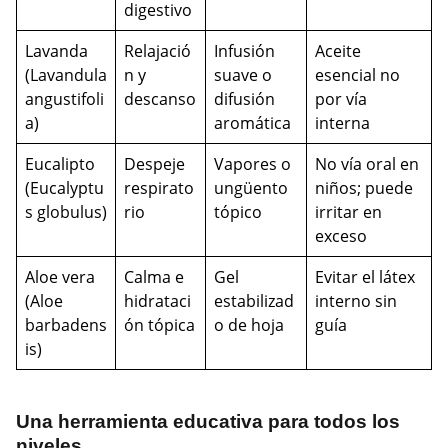
digestivo
Lavanda
Relajació
Infusión
Aceite
(Lavandula
n y
suave o
esencial no
angustifoli
descanso
difusión
por vía
a)
aromática
interna
Eucalipto
Despeje
Vapores o
No vía oral en
(Eucalyptu
respirato
ungüento
niños; puede
s globulus)
rio
tópico
irritar en
exceso
Aloe vera
Calma e
Gel
Evitar el látex
(Aloe
hidrataci
estabilizad
interno sin
barbadens
ón tópica
o de hoja
guía
is)
Una herramienta educativa para todos los
niveles