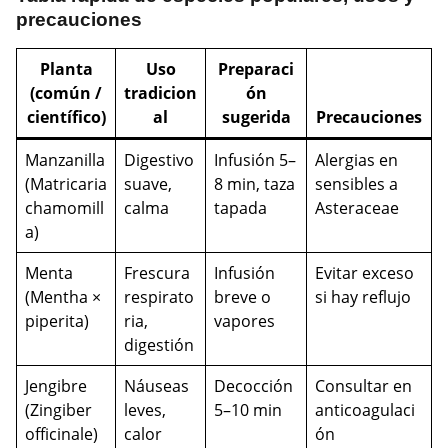
precauciones
Planta
Uso
Preparaci
(común /
tradicion
ón
científico)
al
sugerida
Precauciones
Manzanilla
Digestivo
Infusión 5–
Alergias en
(Matricaria
suave,
8 min, taza
sensibles a
chamomill
calma
tapada
Asteraceae
a)
Menta
Frescura
Infusión
Evitar exceso
(Mentha ×
respirato
breve o
si hay reflujo
piperita)
ria,
vapores
digestión
Jengibre
Náuseas
Decocción
Consultar en
(Zingiber
leves,
5–10 min
anticoagulaci
officinale)
calor
ón