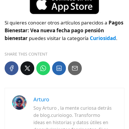
Si quieres conocer otros artículos parecidos a
Pagos
Bienestar: Vea nueva fecha pago pensión
bienestar
puedes visitar la categoría
Curiosidad
.
SHARE THIS CONTENT
Arturo
Soy Arturo , la mente curiosa detrás
de blog.curioiogo. Transformo
ideas en historias y datos útiles en