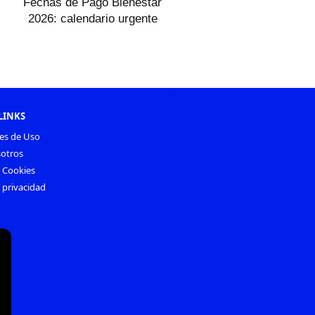
Fechas de Pago Bienestar
2026: calendario urgente
LINKS
es de Uso
otros
e Cookies
e privacidad