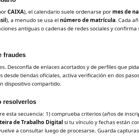
por
CAIXA
), el calendario suele ordenarse por
mes de na
sil
), a menudo se usa el
número de matrícula
. Cada a
caciones antiguas o cadenas de redes sociales y confirma
e fraudes
les. Desconfía de enlaces acortados y de perfiles que pid
pps desde tiendas oficiales, activa verificación en dos pas
un dispositivo compartido.
 resolverlos
re esta secuencia: 1) comprueba criterios (años de inscr
teira de Trabalho Digital
si tu vínculo y fechas están co
y vuelve a consultar luego de procesarse. Guarda captur