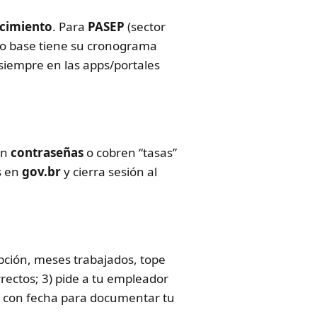
cimiento
. Para
PASEP
(sector
ño base tiene su cronograma
 siempre en las apps/portales
an
contraseñas
o cobren “tasas”
os en
gov.br
y cierra sesión al
ipción, meses trabajados, tope
rrectos; 3) pide a tu empleador
as con fecha para documentar tu