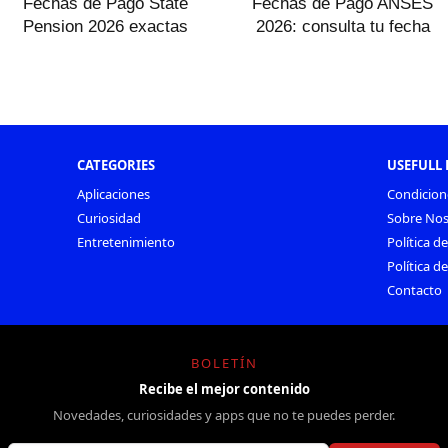
Fechas de Pago State
Fechas de Pago ANSES
Pension 2026 exactas
2026: consulta tu fecha
CATEGORIES
USEFULL 
Aplicaciones
Condicion
Curiosidad
Sobre Nos
Entretenimiento
Política d
Política d
Contacto
BOLETÍN
Recibe el mejor contenido
Novedades, curiosidades y apps que no te puedes perder.