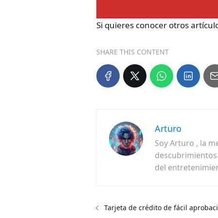
Si quieres conocer otros artícu
SHARE THIS CONTENT
Arturo
Soy Arturo , la m
descubrimientos f
del entretenimie
Tarjeta de crédito de fácil aprobac