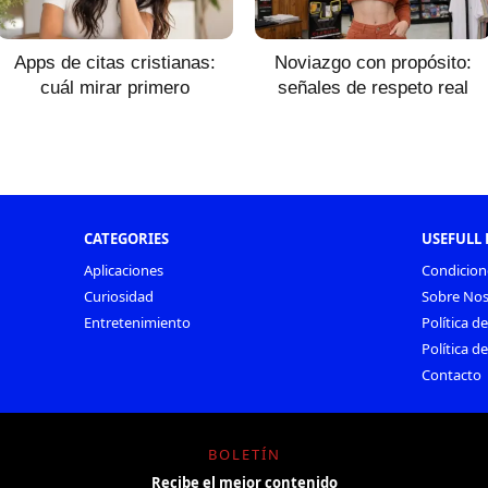
Apps de citas cristianas:
Noviazgo con propósito:
cuál mirar primero
señales de respeto real
CATEGORIES
USEFULL 
Aplicaciones
Condicion
Curiosidad
Sobre Nos
Entretenimiento
Política d
Política d
Contacto
BOLETÍN
Recibe el mejor contenido