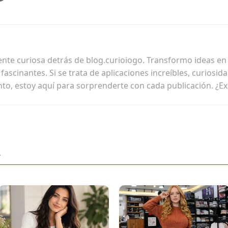
ente curiosa detrás de blog.curioiogo. Transformo ideas en h
ascinantes. Si se trata de aplicaciones increíbles, curiosid
nto, estoy aquí para sorprenderte con cada publicación. ¿E
r