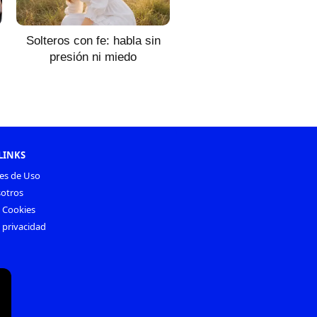
Solteros con fe: habla sin
presión ni miedo
LINKS
es de Uso
otros
e Cookies
e privacidad