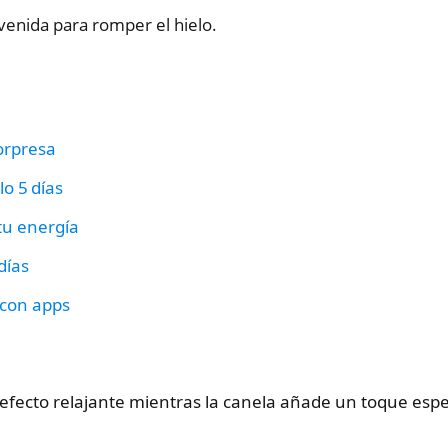
venida para romper el hielo.
orpresa
lo 5 días
 tu energía
días
 con apps
efecto relajante mientras la canela añade un toque esp