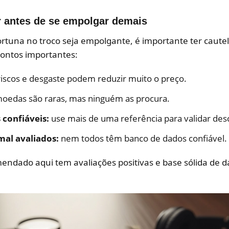
r antes de se empolgar demais
ortuna no troco seja empolgante, é importante ter cau
pontos importantes:
iscos e desgaste podem reduzir muito o preço.
oedas são raras, mas ninguém as procura.
confiáveis:
use mais de uma referência para validar des
mal avaliados:
nem todos têm banco de dados confiável.
mendado aqui tem avaliações positivas e base sólida de 