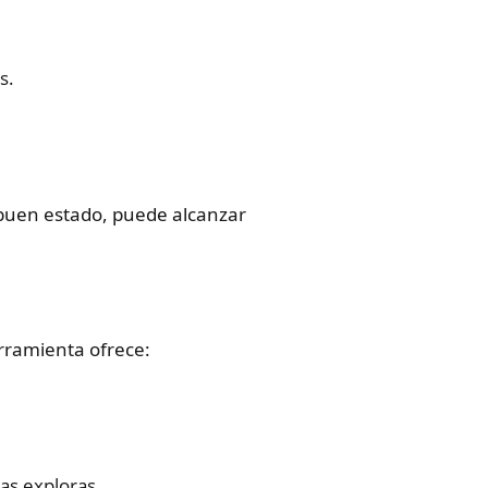
s.
buen estado, puede alcanzar
erramienta ofrece:
as exploras.