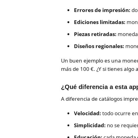
Errores de impresión:
dob
Ediciones limitadas:
moned
Piezas retiradas:
monedas 
Diseños regionales:
moned
Un buen ejemplo es una moneda
más de 100 €. ¿Y si tienes algo 
¿Qué diferencia a esta ap
A diferencia de catálogos impre
Velocidad:
todo ocurre en 
Simplicidad:
no se requier
Educación:
cada moneda e