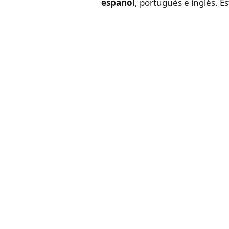
español
, portugués e inglés. E