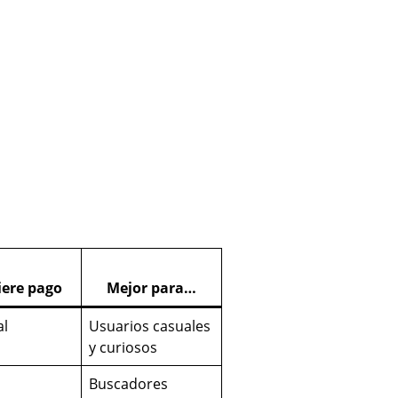
ere pago
Mejor para…
al
Usuarios casuales
y curiosos
Buscadores