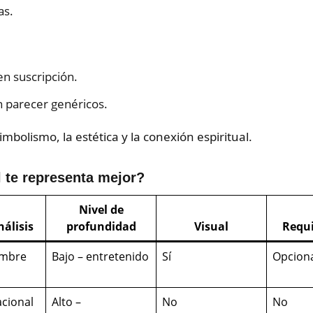
as.
n suscripción.
 parecer genéricos.
imbolismo, la estética y la conexión espiritual.
 te representa mejor?
Nivel de
nálisis
profundidad
Visual
Requi
ombre
Bajo – entretenido
Sí
Opcion
acional
Alto –
No
No