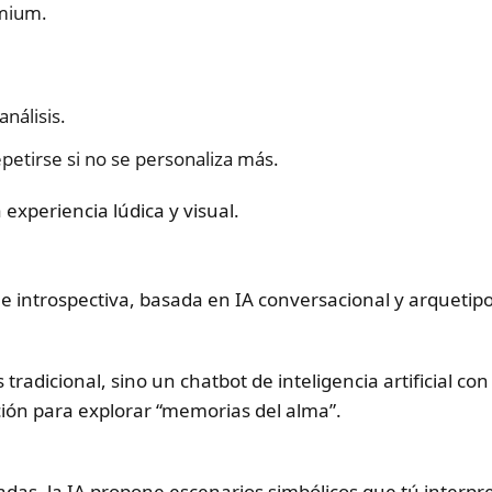
emium.
análisis.
petirse si no se personaliza más.
experiencia lúdica y visual.
 introspectiva, basada en IA conversacional y arquetipos
tradicional, sino un chatbot de inteligencia artificial c
ción para explorar “memorias del alma”.
das, la IA propone escenarios simbólicos que tú interpret