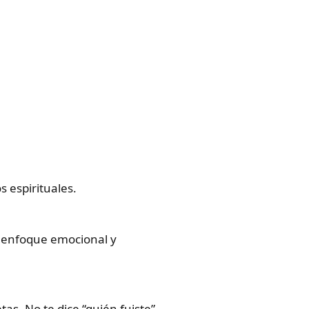
 espirituales.
on enfoque emocional y
as. No te dice “quién fuiste”,