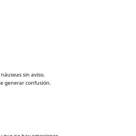
 náuseas sin aviso.
de generar confusión.
 y que no hay emociones