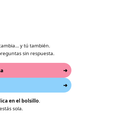
 cambia… y tú también.
reguntas sin respuesta.
za
a en el bolsillo
.
estás sola.