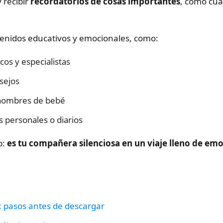
 recibir
recordatorios de cosas importantes
, como cuá
nidos educativos y emocionales, como:
cos y especialistas
nsejos
 nombres de bebé
s personales o diarios
p:
es tu compañera silenciosa en un viaje lleno de em
a: pasos antes de descargar