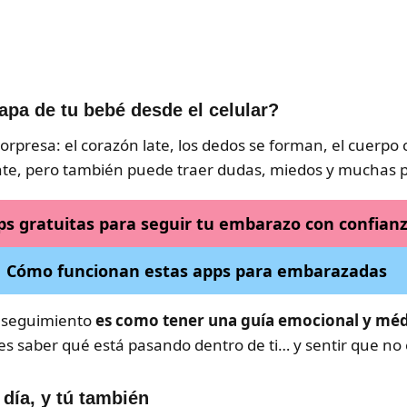
apa de tu bebé desde el celular?
presa: el corazón late, los dedos se forman, el cuerpo
nte, pero también puede traer dudas, miedos y muchas p
ps gratuitas para seguir tu embarazo con confian
Cómo funcionan estas apps para embarazadas
e seguimiento
es como tener una guía emocional y médic
des saber qué está pasando dentro de ti… y sentir que no 
día, y tú también