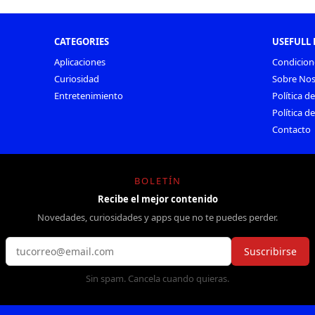
CATEGORIES
USEFULL 
Aplicaciones
Condicion
Curiosidad
Sobre Nos
Entretenimiento
Política d
Política d
Contacto
BOLETÍN
Recibe el mejor contenido
Novedades, curiosidades y apps que no te puedes perder.
Suscribirse
Sin spam. Cancela cuando quieras.