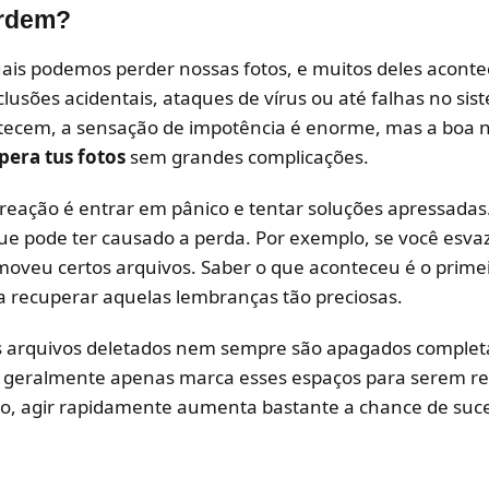
erdem?
quais podemos perder nossas fotos, e muitos deles acon
lusões acidentais, ataques de vírus ou até falhas no sis
em, a sensação de impotência é enorme, mas a boa not
pera tus fotos
sem grandes complicações.
 reação é entrar em pânico e tentar soluções apressadas
e pode ter causado a perda. Por exemplo, se você esvazi
oveu certos arquivos. Saber o que aconteceu é o primei
a recuperar aquelas lembranças tão preciosas.
os arquivos deletados nem sempre são apagados complet
l geralmente apenas marca esses espaços para serem re
to, agir rapidamente aumenta bastante a chance de suc