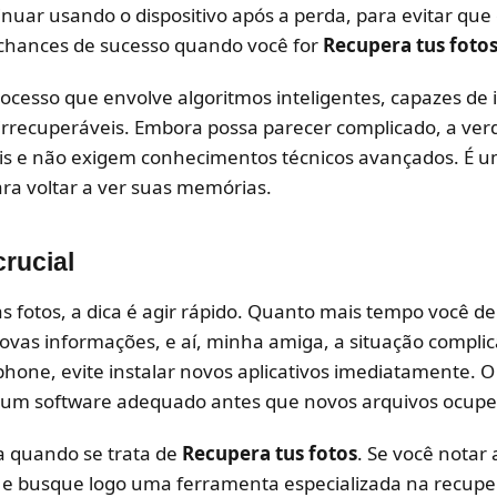
nuar usando o dispositivo após a perda, para evitar qu
 chances de sucesso quando você for
Recupera tus foto
cesso que envolve algoritmos inteligentes, capazes de i
 irrecuperáveis. Embora possa parecer complicado, a ve
is e não exigem conhecimentos técnicos avançados. É u
ara voltar a ver suas memórias.
rucial
as fotos, a dica é agir rápido. Quanto mais tempo você d
vas informações, e aí, minha amiga, a situação complica
tphone, evite instalar novos aplicativos imediatamente. 
 um software adequado antes que novos arquivos ocup
a quando se trata de
Recupera tus fotos
. Se você notar 
s e busque logo uma ferramenta especializada na recuper